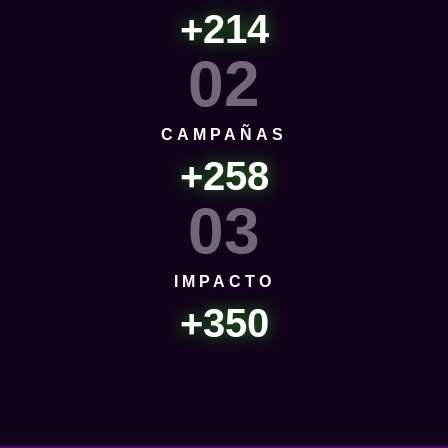
+214
02
CAMPAÑAS
+258
03
IMPACTO
+350