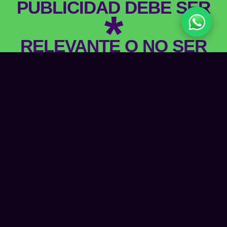
PUBLICIDAD DEBE SER
*
RELEVANTE O NO SER
NACIMOS (2023)
Porque la experiencia nos enseñó a cuestionar
todo.
en fórmulas.
Porque cada
decisión tiene un propósito
humano.
Porque el
futuro no se espera,
se construye con ideas.